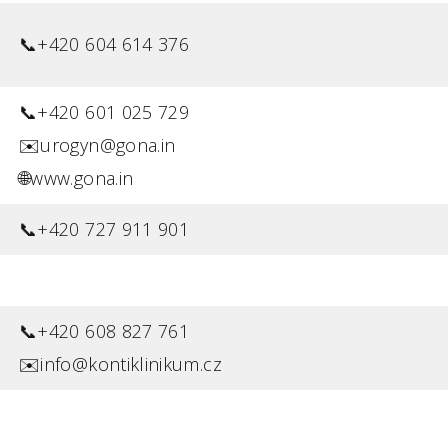
📞+420 604 614 376
📞+420 601 025 729
✉️urogyn@gona.in
🌐www.gona.in
📞+420 727 911 901
📞+420 608 827 761
✉️info@kontiklinikum.cz