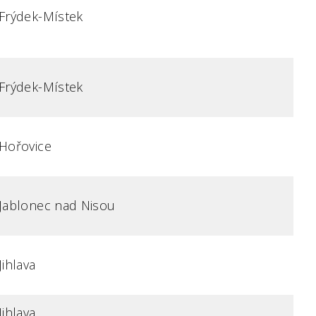
Frýdek-Místek
Frýdek-Místek
Hořovice
Jablonec nad Nisou
Jihlava
Jihlava