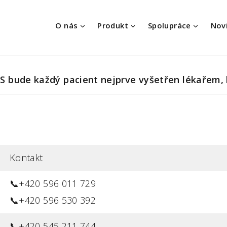
O nás
Produkt
Spolupráce
Nov
S bude každý pacient nejprve vyšetřen lékařem, k
Kontakt
📞+420 596 011 729
📞+420 596 530 392
📞+420 545 211 744