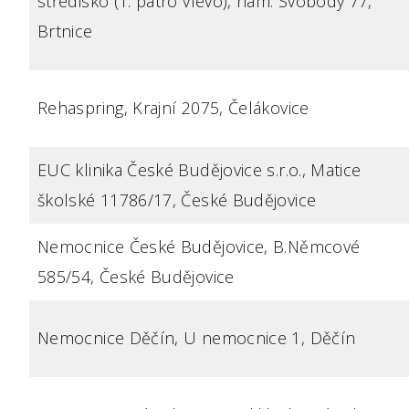
středisko (1. patro vlevo), nám. Svobody 77,
Brtnice
Rehaspring, Krajní 2075, Čelákovice
EUC klinika České Budějovice s.r.o., Matice
školské 11786/17, České Budějovice
Nemocnice České Budějovice, B.Němcové
585/54, České Budějovice
Nemocnice Děčín, U nemocnice 1, Děčín