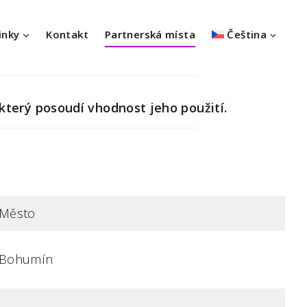
inky
Kontakt
Partnerská místa
Čeština
terý posoudí vhodnost jeho použití.
Město
Bohumín