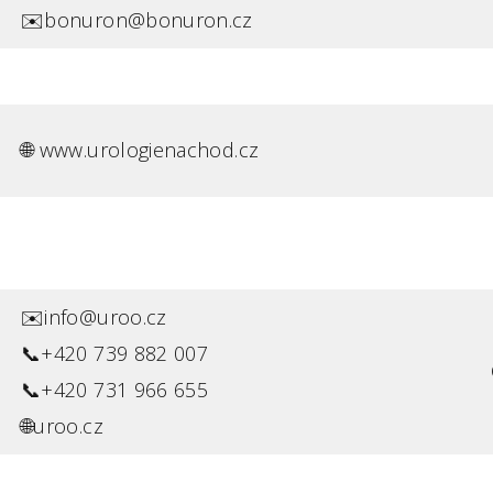
✉️bonuron@bonuron.cz
🌐 www.urologienachod.cz
✉️info@uroo.cz
📞+420 739 882 007
📞+420 731 966 655
🌐uroo.cz