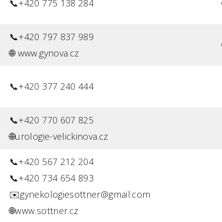
📞+420 775 138 284
📞+420 797 837 989
🌐 www.gynova.cz
📞+420 377 240 444
📞+420 770 607 825
🌐urologie-velickinova.cz
📞+420 567 212 204
📞+420 734 654 893
✉️gynekologiesottner@gmail.com
🌐www.sottner.cz