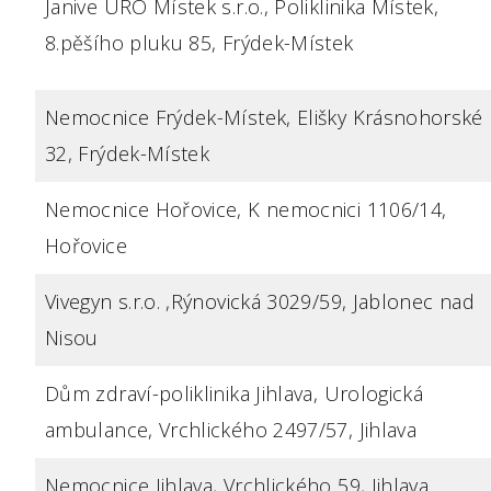
Janive URO Místek s.r.o., Poliklinika Místek,
8.pěšího pluku 85, Frýdek-Místek
Nemocnice Frýdek-Místek, Elišky Krásnohorské
32, Frýdek-Místek
Nemocnice Hořovice, K nemocnici 1106/14,
Hořovice
Vivegyn s.r.o. ,Rýnovická 3029/59, Jablonec nad
Nisou
Dům zdraví-poliklinika Jihlava, Urologická
ambulance, Vrchlického 2497/57, Jihlava
Nemocnice Jihlava, Vrchlického 59, Jihlava