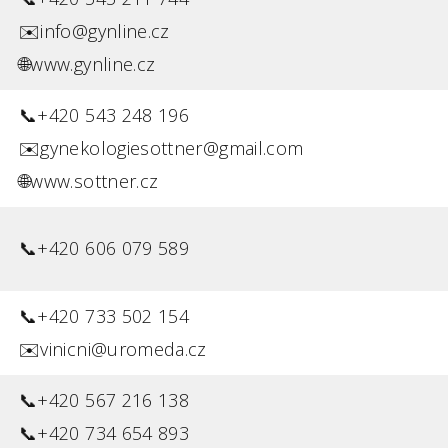
✉️info@gynline.cz
🌐www.gynline.cz
📞+420 543 248 196
✉️gynekologiesottner@gmail.com
🌐www.sottner.cz
📞+420 606 079 589
📞+420 733 502 154
✉️vinicni@uromeda.cz
📞+420 567 216 138
📞+420 734 654 893