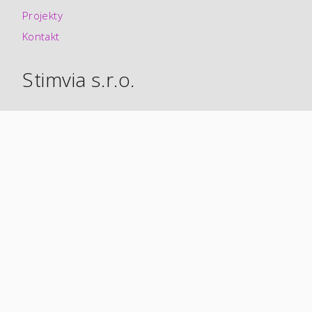
Projekty
Kontakt
Stimvia s.r.o.
Technologická 376/5
708 000, Ostrava – Pustkovec
Česká republika
IČ:
03173925
Datová schránka:
cnqkc8f
Kontaktujte nás